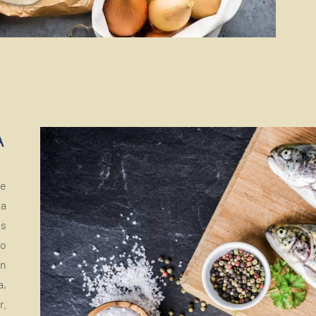
A
de
la
es
do
un
a,
r.