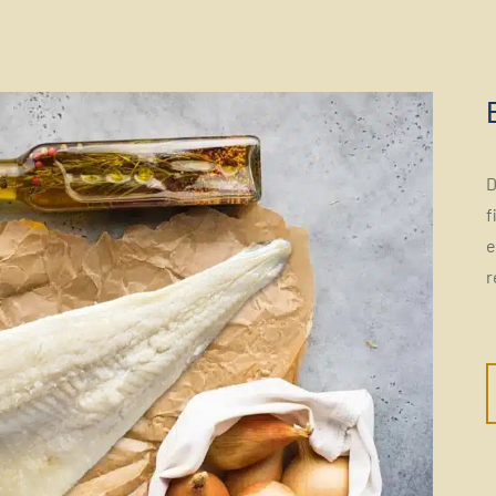
D
f
e
r