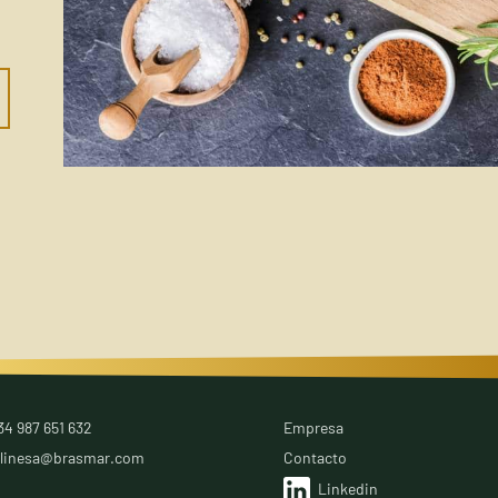
34 987 651 632
Empresa
alinesa@brasmar.com
Contacto
Linkedin