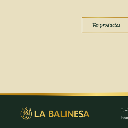
Ver productos
T. +
lab