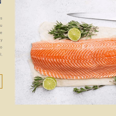
N
ás
su
le
 y
lo
l.