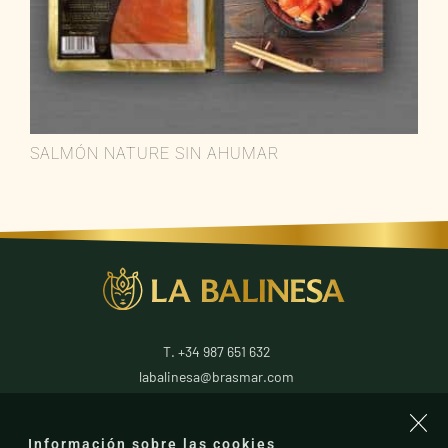
SALMÓN NATURE SIN AHUMAR
T. +34 987 651 632
labalinesa@brasmar.com
24796
La Antigua
Información sobre las cookies