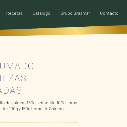
Recetas
Catálogo
Grupo Brasmar
Contacto
HUMADO
IEZAS
ADAS
lo de salmón 150g, solomillo 100g, lomo
ado: 100g y 150g Lomo de Salmón